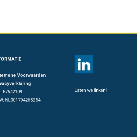
FORMATIE
gemene Voorwaarden
ivacyverklaring
Laten we linken!
k: 57642109
W: NL001794265B54