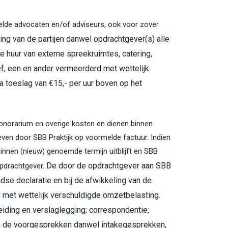
kelde advocaten en/of adviseurs, ook voor zover
ng van de partijen danwel opdrachtgever(s) alle
 huur van externe spreekruimtes, catering,
f, een en ander vermeerderd met wettelijk
a toeslag van €15,- per uur boven op het
onorarium en overige kosten en dienen binnen
ven door SBB Praktijk op voormelde factuur. Indien
g binnen (nieuw) genoemde termijn uitblijft en SBB
De door de opdrachtgever aan SBB
opdrachtgever.
se declaratie en bij de afwikkeling van de
met wettelijk verschuldigde omzetbelasting.
ding en verslaglegging; correspondentie;
 na de voorgesprekken danwel intakegesprekken,