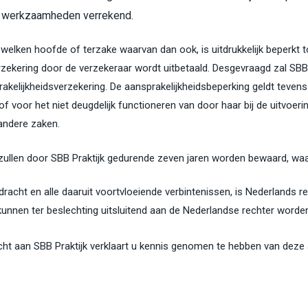
e werkzaamheden verrekend.
t welken hoofde of terzake waarvan dan ook, is uitdrukkelijk beperkt t
ekering door de verzekeraar wordt uitbetaald. Desgevraagd zal SBB Pr
elijkheidsverzekering. De aansprakelijkheidsbeperking geldt tevens v
f voor het niet deugdelijk functioneren van door haar bij de uitvoer
 andere zaken.
ullen door SBB Praktijk gedurende zeven jaren worden bewaard, waa
cht en alle daaruit voortvloeiende verbintenissen, is Nederlands rec
, kunnen ter beslechting uitsluitend aan de Nederlandse rechter word
acht aan SBB Praktijk verklaart u kennis genomen te hebben van dez