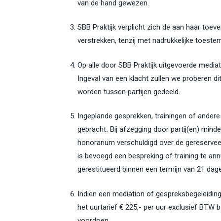
van de hand gewezen.
SBB Praktijk verplicht zich de aan haar toeve
verstrekken, tenzij met nadrukkelijke toeste
Op alle door SBB Praktijk uitgevoerde media
Ingeval van een klacht zullen we proberen di
worden tussen partijen gedeeld.
Ingeplande gesprekken, trainingen of andere
gebracht
.
Bij afzegging door partij(en) mind
honorarium verschuldigd over de gereserveer
is bevoegd een bespreking of training te a
gerestitueerd binnen een termijn van 21 da
Indien een mediation of gespreksbegeleidin
het uurtarief € 225,- per uur exclusief BTW 
voordoen.