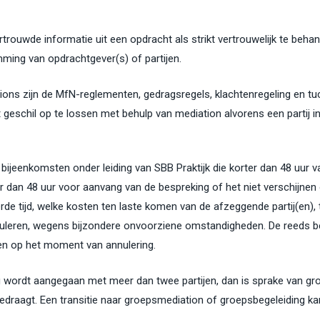
rtrouwde informatie uit een opdracht als strikt vertrouwelijk te beha
mming van opdrachtgever(s) of partijen.
tions zijn de MfN-reglementen, gedragsregels, klachtenregeling en tu
t geschil op te lossen met behulp van mediation alvorens een partij 
 bijeenkomsten onder leiding van SBB Praktijk die korter dan 48 uur
er dan 48 uur voor aanvang van de bespreking of het niet verschijnen 
de tijd, welke kosten ten laste komen van de afzeggende partij(en),
nnuleren, wegens bijzondere onvoorziene omstandigheden. De reeds b
gen op het moment van annulering.
g wordt aangegaan met meer dan twee partijen, dan is sprake van g
bedraagt. Een transitie naar groepsmediation of groepsbegeleiding kan