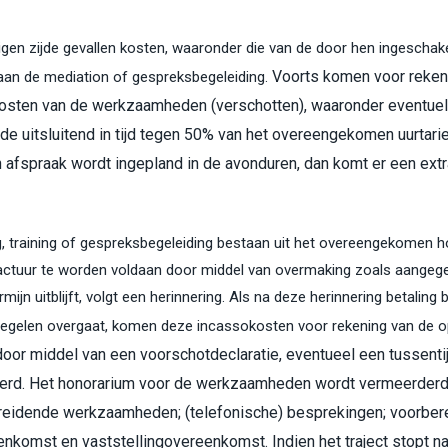
 eigen zijde gevallen kosten, waaronder die van de door hen ingescha
Voorts komen voor rekeni
 aan de mediation of gespreksbegeleiding.
kosten van de werkzaamheden (verschotten), waaronder eventuele
e uitsluitend in tijd tegen 50% van het overeengekomen uurtarie
 afspraak wordt ingepland in de avonduren, dan komt er een extr
, training of gespreksbegeleiding bestaan uit het overeengekomen h
factuur te worden voldaan door middel van overmaking zoals aangege
rmijn uitblijft, volgt een herinnering. Als na deze herinnering betalin
atregelen overgaat, komen deze incassokosten voor rekening van de 
oor middel van een voorschotdeclaratie, eventueel een tussentijd
erd.
Het honorarium voor de werkzaamheden wordt vermeerderd 
eidende werkzaamheden; (telefonische) besprekingen; voorberei
eenkomst en vaststellingovereenkomst.
Indien het traject stopt