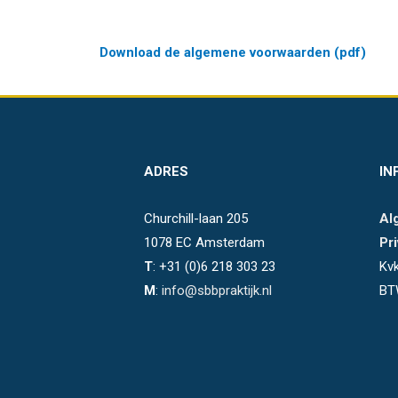
Download de algemene voorwaarden (pdf)
ADRES
IN
Churchill-laan 205
Al
1078 EC Amsterdam
Pr
T
: +31 (0)6 218 303 23
Kv
M
:
info@sbbpraktijk.nl
BT